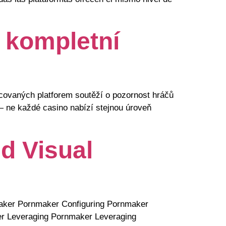
: kompletní
ncovaných platforem soutěží o pozornost hráčů
 — ne každé casino nabízí stejnou úroveň
d Visual
nmaker Pornmaker Configuring Pornmaker
ker Leveraging Pornmaker Leveraging