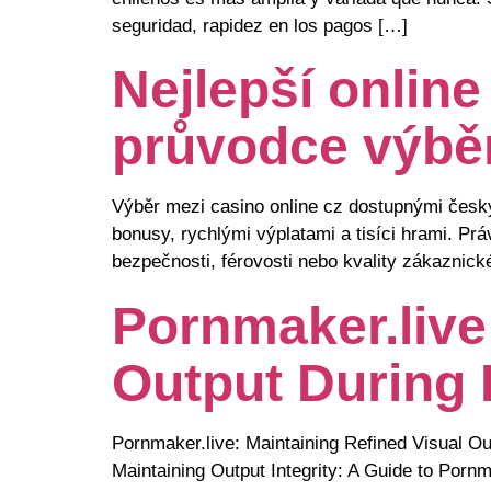
seguridad, rapidez en los pagos […]
Nejlepší online
průvodce výb
Výběr mezi casino online cz dostupnými český
bonusy, rychlými výplatami a tisíci hrami. Pr
bezpečnosti, férovosti nebo kvality zákaznick
Pornmaker.live
Output During
Pornmaker.live: Maintaining Refined Visual 
Maintaining Output Integrity: A Guide to Po